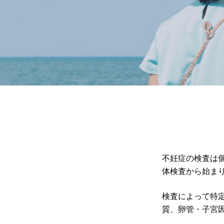
不妊症の検査は
体検査から始ま
検査によって特
質、卵管・子宮